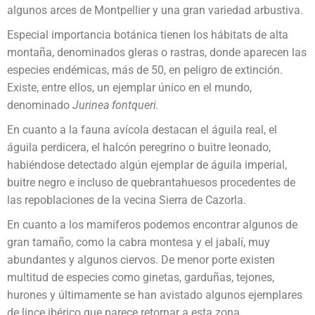
algunos arces de Montpellier y una gran variedad arbustiva.
Especial importancia botánica tienen los hábitats de alta
montaña, denominados gleras o rastras, donde aparecen las
especies endémicas, más de 50, en peligro de extinción.
Existe, entre ellos, un ejemplar único en el mundo,
denominado
Jurinea fontqueri.
En cuanto a la fauna avícola destacan el águila real, el
águila perdicera, el halcón peregrino o buitre leonado,
habiéndose detectado algún ejemplar de águila imperial,
buitre negro e incluso de quebrantahuesos procedentes de
las repoblaciones de la vecina Sierra de Cazorla.
En cuanto a los mamíferos podemos encontrar algunos de
gran tamaño, como la cabra montesa y el jabalí, muy
abundantes y algunos ciervos. De menor porte existen
multitud de especies como ginetas, garduñas, tejones,
hurones y últimamente se han avistado algunos ejemplares
de lince ibérico que parece retornar a esta zona.